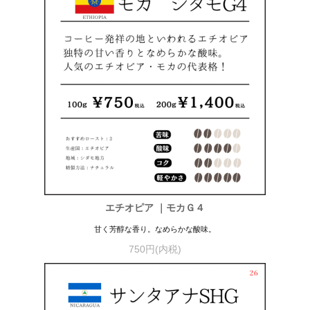
エチオピア ｜モカＧ４
甘く芳醇な香り。なめらかな酸味。
750円(内税)