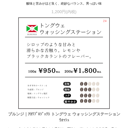
酸味と苦みがほど良く、絶妙なバランス。男っぽい味
1,200円(内税)
ブルンジ｜ｱｶﾜﾌﾟﾛｼﾞｪｸﾄ トングウェ ウォッシングステーション
ｳｫｯｼｭ