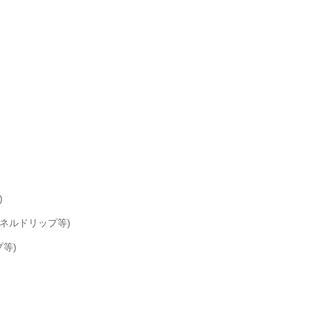
)
、ネルドリップ等)
プ等)